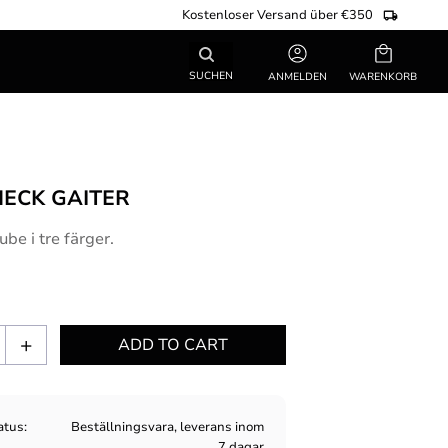
Kostenloser Versand über €350
Warenkorb
SUCHEN
ANMELDEN
NECK GAITER
ube i tre färger.
+
atus
Beställningsvara, leverans inom
7 dagar