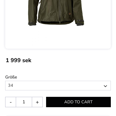
1 999
sek
Größe
-
+