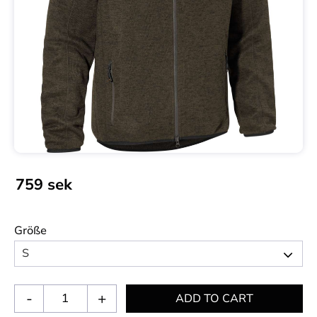
759
sek
Größe
-
+