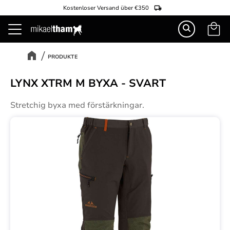
Kostenloser Versand über €350
Warenk
Menü
PRODUKTE
LYNX XTRM M BYXA - SVART
Stretchig byxa med förstärkningar.