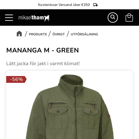
Kostenloser Versand über €350
Warenk
Menü
PRODUKTE
ÖVRIGT
UTFÖRSÄLJNING
MANANGA M - GREEN
Lätt jacka för jakt i varmt klimat!
56
%