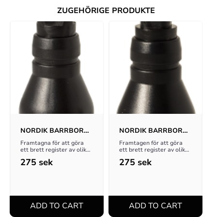
ZUGEHÖRIGE PRODUKTE
NORDIK BARRBORN 
NORDIK BARRBORN 
BASIC CROW
PRO CROW
Framtagna för att göra 
Framtagen för att göra 
ett brett register av olika 
ett brett register av olika 
lockljud för kråkfågel! 
lockljud för kråkfågel!
275
sek
275
sek
Lätt och smidigt format!