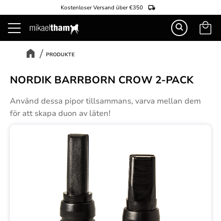
Kostenloser Versand über €350
Warenk
Menü
PRODUKTE
NORDIK BARRBORN CROW 2-PACK
Använd dessa pipor tillsammans, varva mellan dem
för att skapa duon av läten!