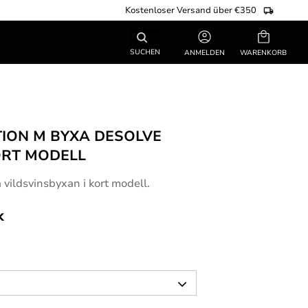
Kostenloser Versand über €350
Warenkorb
SUCHEN
ANMELDEN
ION M BYXA DESOLVE
KORT MODELL
 vildsvinsbyxan i kort modell.
k