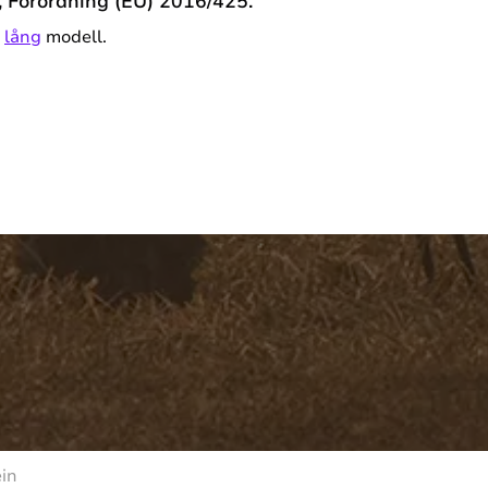
, Förordning (EU) 2016/425.
n
lång
modell.