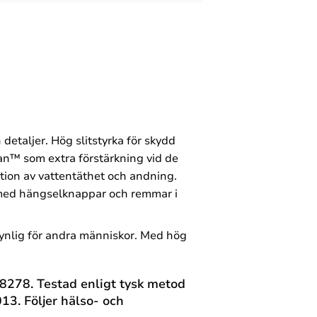
detaljer. Hög slitstyrka för skydd
n™ som extra förstärkning vid de
ion av vattentäthet och andning.
gg med hängselknappar och remmar i
synlig för andra människor. Med hög
/8278. Testad enligt tysk metod
3. Följer hälso- och