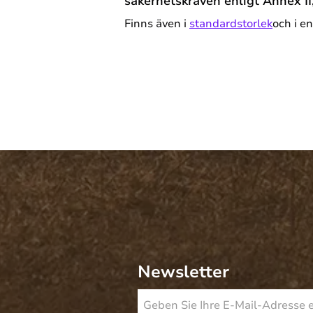
säkerhetskraven enligt Annex II
Finns även i
standardstorlek
och i e
Newsletter