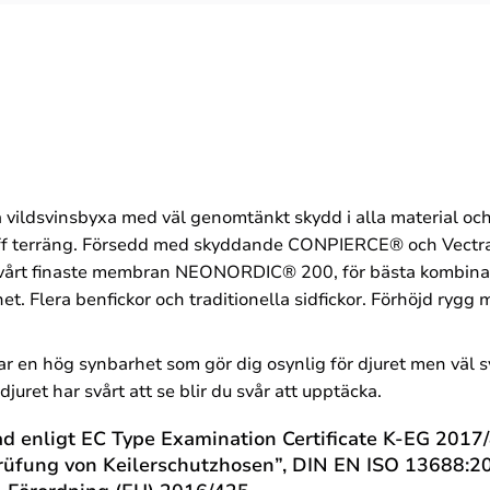
 vildsvinsbyxa med väl genomtänkt skydd i alla material och 
tuff terräng. Försedd med skyddande CONPIERCE® och Vectra
 vårt finaste membran NEONORDIC® 200, för bästa kombinat
ghet. Flera benfickor och traditionella sidfickor. Förhöjd ry
 en hög synbarhet som gör dig osynlig för djuret men väl 
juret har svårt att se blir du svår att upptäcka.
rad enligt EC Type Examination Certificate K-EG 2017
Prüfung von Keilerschutzhosen”, DIN EN ISO 13688:201