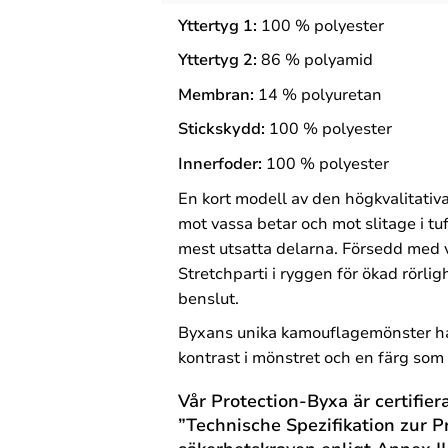
Yttertyg 1:
100 %
polyester
Yttertyg 2:
86 %
polyamid
Membran:
14 %
polyuretan
Stickskydd:
100 %
polyester
Innerfoder:
100 %
polyester
En kort modell av den högkvalitativa
mot vassa betar och mot slitage i 
mest utsatta delarna. Försedd med
Stretchparti i ryggen för ökad rörli
benslut.
Byxans u
nika kamouflagemönster har
kontrast i mönstret och en färg som d
Vår Protection-Byxa är certifie
”Technische Spezifikation zur 