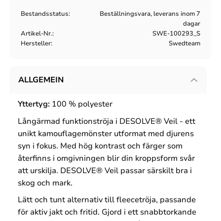
Bestandsstatus
Beställningsvara, leverans inom 7
dagar
Artikel-Nr.
SWE-100293_S
Hersteller
Swedteam
ALLGEMEIN
Yttertyg:
100 % polyester
Långärmad funktionströja i DESOLVE® Veil - ett
u
nikt kamouflagemönster utformat med djurens
syn i fokus. Med hög kontrast och färger som
återfinns i omgivningen blir din kroppsform svår
att urskilja. DESOLVE® Veil passar särskilt bra i
skog och mark.
Lätt och tunt alternativ till fleecetröja, passande
för aktiv jakt och fritid. Gjord i ett snabbtorkande