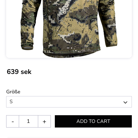
639
sek
Größe
-
+