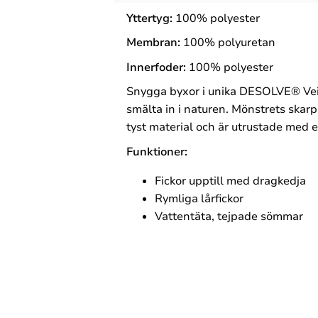
Yttertyg:
100% polyester
Membran:
100% polyuretan
Innerfoder:
100% polyester
Snygga byxor i unika DESOLVE® Veil
smälta in i naturen. Mönstrets skarp
tyst material och är utrustade me
Funktioner:
Fickor upptill med dragkedja
Rymliga lårfickor
Vattentäta, tejpade sömmar