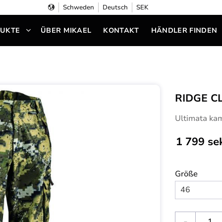
Schweden
Deutsch
SEK
UKTE
ÜBER MIKAEL
KONTAKT
HÄNDLER FINDEN
RIDGE C
Ultimata ka
1 799
se
Größe
-