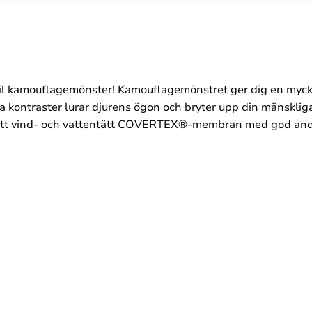
 kamouflagemönster! Kamouflagemönstret ger dig en mycket
a kontraster lurar djurens ögon och bryter upp din mänskliga
d ett vind- och vattentätt COVERTEX®-membran med god a