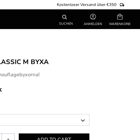
Kostenloser Versand über €350
Warenkorb
SUCHEN
ANMELDEN
LASSIC M BYXA
mouflagebyxorna!
k
+