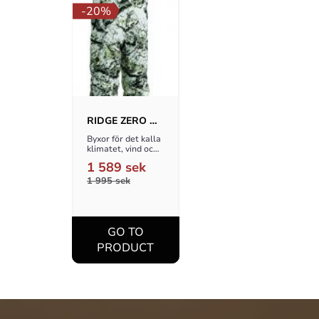
20
%
RIDGE ZERO 
CLASSIC M 
Byxor för det kalla 
BYXA
klimatet, vind och 
vattentätt
1 589
sek
1 995
sek