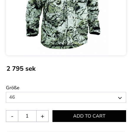
2 795
sek
Größe
-
+