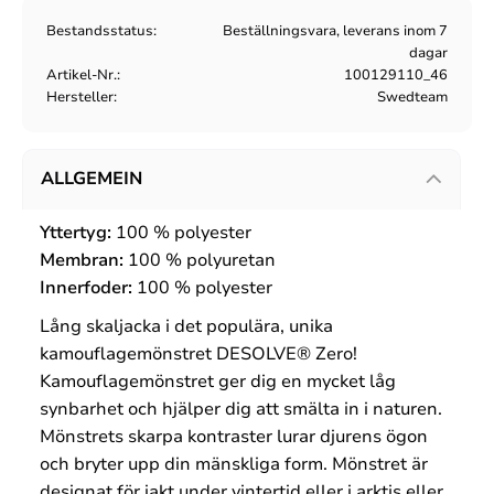
Bestandsstatus
Beställningsvara, leverans inom 7
dagar
Artikel-Nr.
100129110_46
Hersteller
Swedteam
ALLGEMEIN
Yttertyg:
100 %
polyester
Membran:
100 %
polyuretan
Innerfoder:
100 %
polyester
Lång skaljacka i det populära, unika
kamouflagemönstret DESOLVE® Zero!
Kamouflagemönstret ger dig en mycket låg
synbarhet och hjälper dig att smälta in i naturen.
Mönstrets skarpa kontraster lurar djurens ögon
och bryter upp din mänskliga form. Mönstret är
designat för jakt under vintertid eller i arktis eller