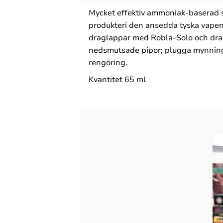
Mycket effektiv ammoniak-baserad so
produkteri den ansedda tyska vapen
draglappar med Robla-Solo och drar 
nedsmutsade pipor; plugga mynningen
rengöring.
Kvantitet 65 ml