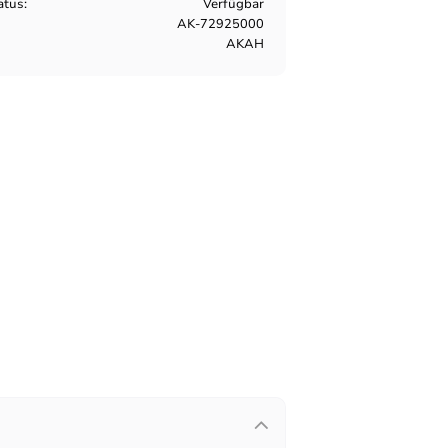
atus
Verfügbar
AK-72925000
AKAH