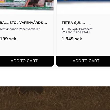
BALLISTOL VAPENVÅRDS-
TETRA GUN 
KIT
VAPENVÅRDSSTÄLL
Testvinnande Vapenvårds-kit!
TETRA GUN ProVise™ 
VAPENVÅRDSSTÄLL
199
sek
1 349
sek