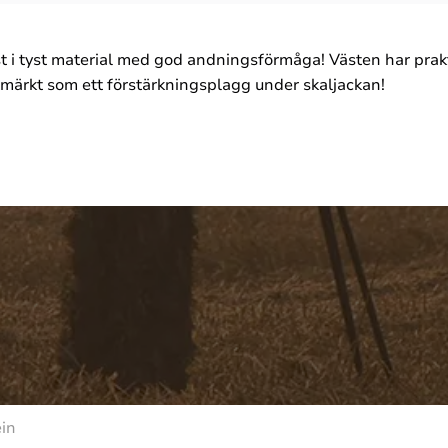
 i tyst material med god andningsförmåga! Västen har prakti
tmärkt som ett förstärkningsplagg under skaljackan!