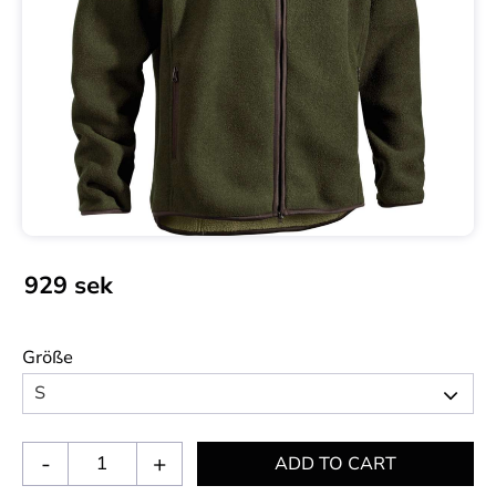
929
sek
Größe
-
+