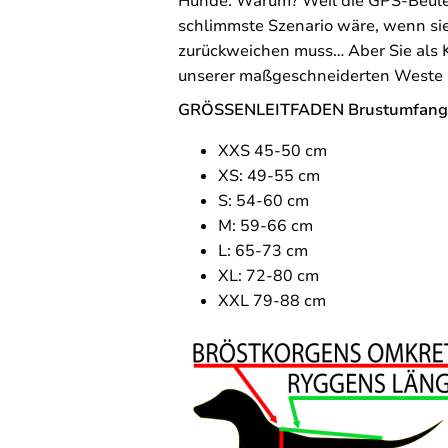
Hunde. Warum? Weil die GPS-Beule 
schlimmste Szenario wäre, wenn si
zurückweichen muss… Aber Sie als K
unserer maßgeschneiderten Weste 
GRÖSSENLEITFADEN Brustumfang
XXS 45-50 cm
XS: 49-55 cm
S: 54-60 cm
M: 59-66 cm
L: 65-73 cm
XL: 72-80 cm
XXL 79-88 cm