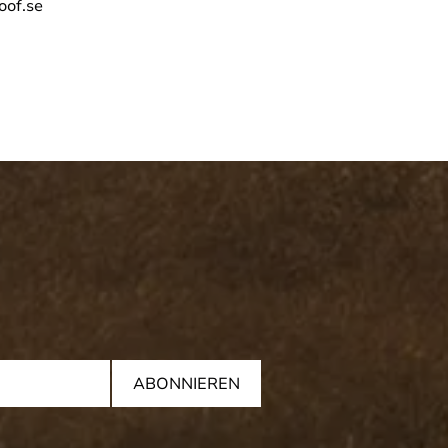
oof.se
ABONNIEREN