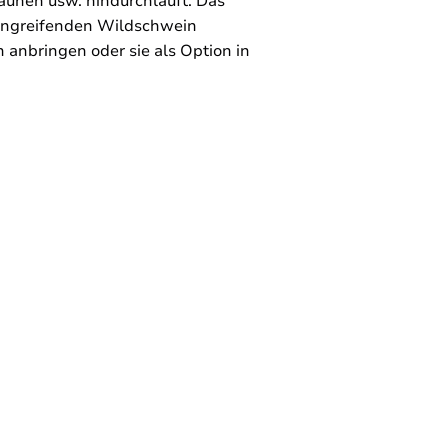
unen usw. hindurchläuft. Das
 angreifenden Wildschwein
anbringen oder sie als Option in