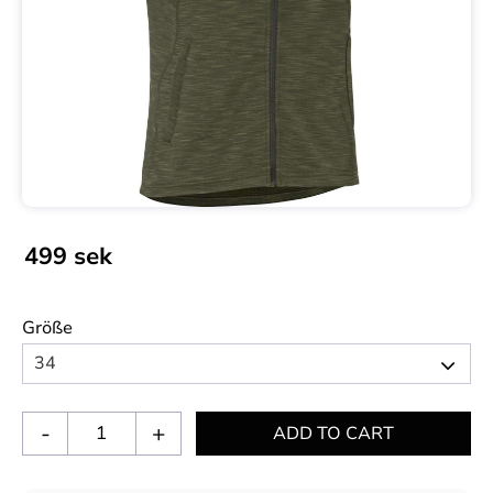
499
sek
Größe
-
+