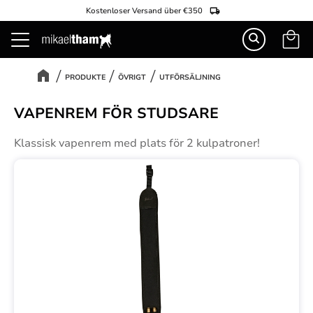
Kostenloser Versand über €350
Warenk
Menü
PRODUKTE
ÖVRIGT
UTFÖRSÄLJNING
VAPENREM FÖR STUDSARE
Klassisk vapenrem med plats för 2 kulpatroner!