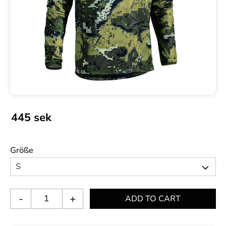
445
sek
Größe
-
+