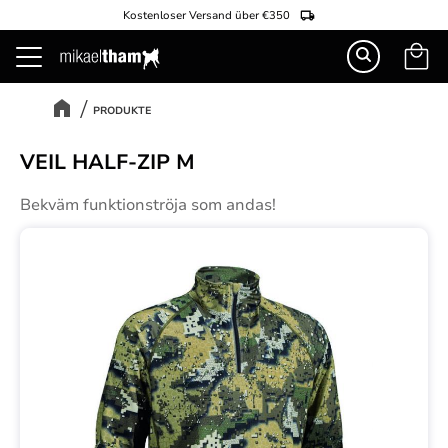
Kostenloser Versand über €350
Warenk
Menü
PRODUKTE
VEIL HALF-ZIP M
Bekväm funktionströja som andas!