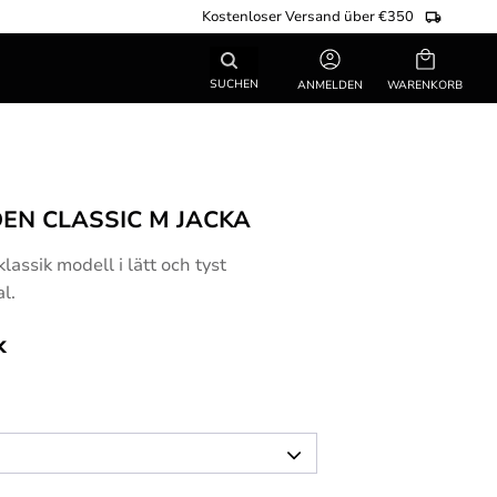
Kostenloser Versand über €350
Warenkorb
SUCHEN
ANMELDEN
DEN CLASSIC M JACKA
klassik modell i lätt och tyst
l.
k