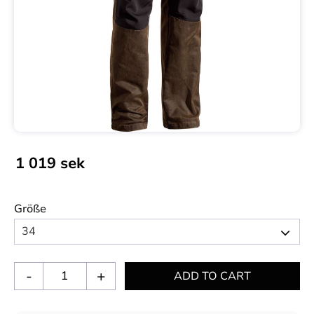
1 019
sek
Größe
-
+