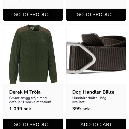
Derek M Tröja
Dog Handler Bälte
Grymt snygg tröja med 
Hundförarbälte i hög 
detaljer i mockaimitation!
kvalitet.
1 099
sek
399
sek