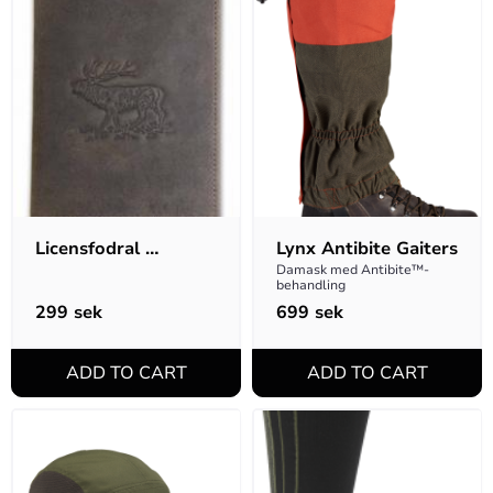
Licensfodral 
Lynx Antibite Gaiters
Kronhjort
Damask med Antibite™-
behandling
299
sek
699
sek