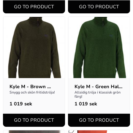
Kyle M - Brown 
Kyle M - Green Half-
Half-Zip
Zip
Snygg och skön fritidströja!
Allsidig tröja i klassisk grön 
färg!
1 019
sek
1 019
sek