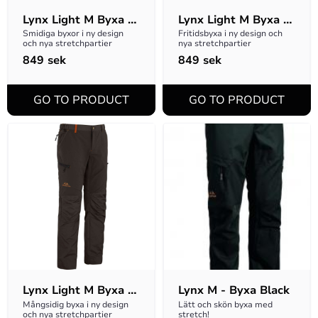
Lynx Light M Byxa - 
Lynx Light M Byxa - 
Grön
Orange
Smidiga byxor i ny design 
Fritidsbyxa i ny design och 
och nya stretchpartier
nya stretchpartier
849
sek
849
sek
Lynx Light M Byxa - 
Lynx M - Byxa Black
Svart
Mångsidig byxa i ny design 
Lätt och skön byxa med 
och nya stretchpartier
stretch!