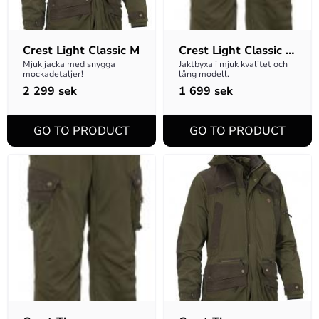
Crest Light Classic M
Crest Light Classic 
M D-size Byxa
Mjuk jacka med snygga 
Jaktbyxa i mjuk kvalitet och 
mockadetaljer!
lång modell.
2 299
sek
1 699
sek