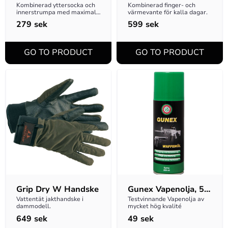
Socks Black 43-45
Kombinerad yttersocka och 
Kombinerad finger- och 
innerstrumpa med maximal 
värmevante för kalla dagar.
komfort.
279
sek
599
sek
Grip Dry W Handske
Gunex Vapenolja, 50 
ml
Vattentät jakthandske i 
Testvinnande Vapenolja av 
dammodell.
mycket hög kvalité
649
sek
49
sek