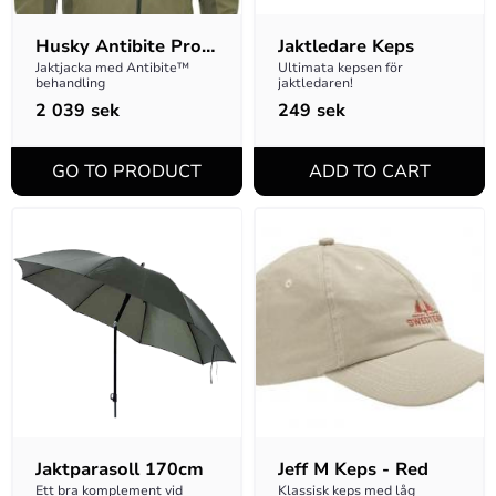
Husky Antibite Pro 
Jaktledare Keps
M Jacka
Jaktjacka med Antibite™ 
Ultimata kepsen för 
behandling
jaktledaren!
2 039
sek
249
sek
Jaktparasoll 170cm
Jeff M Keps - Red
Ett bra komplement vid 
Klassisk keps med låg 