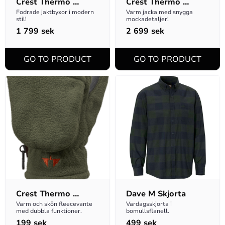
Crest Thermo 
Crest Thermo 
Classic M
Classic M
Fodrade jaktbyxor i modern 
Varm jacka med snygga 
stil!
mockadetaljer!
1 799
sek
2 699
sek
Crest Thermo 
Dave M Skjorta
Gloves Black XL
Varm och skön fleecevante 
Vardagsskjorta i 
med dubbla funktioner.
bomullsflanell.
199
sek
499
sek