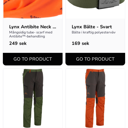
Lynx Antibite Neck 
Lynx Bälte - Svart
Gaiter Orange Neon
Mångsidig tube- scarf med 
Bälte i kraftig polyesterväv
Antibite™-behandling
249
sek
169
sek