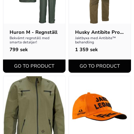
Huron M - Regnställ
Husky Antibite Pro 
M Byxa
Bekvämt regnställ med 
Jaktbyxa med Antibite™ 
smarta detaljer!
behandling
799
sek
1 359
sek