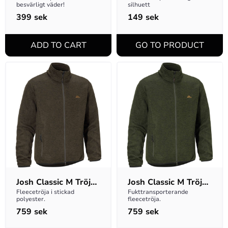
besvärligt väder!
silhuett
399
sek
149
sek
Josh Classic M Tröja 
Josh Classic M Tröja 
Full-zip - Brun
Full-zip - Grön
Fleecetröja i stickad 
Fukttransporterande 
polyester.
fleecetröja.
759
sek
759
sek