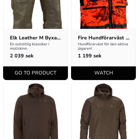
Elk Leather M Byxa 
Fire Hundförarväst 
- Lång modell
M - DESOLVE Fire
En outslitlig klassiker i 
Hundförarväst för den aktiva 
mollskinn.
jägaren!
2 039
sek
1 199
sek