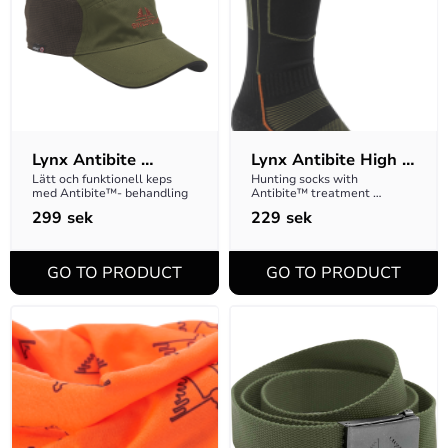
Lynx Antibite 
Lynx Antibite High 
Headwear Orange
Socks Black 46-48
Lätt och funktionell keps 
Hunting socks with 
med Antibite™- behandling
Antibite™ treatment 
against mosquitoes and ticks
299
sek
229
sek