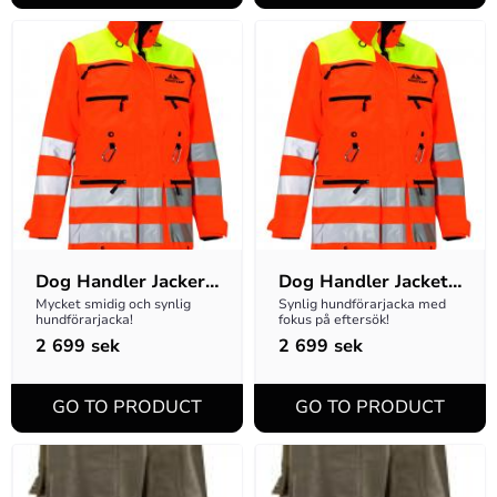
Dog Handler Jacker 
Dog Handler Jacket 
Nicco W
Nicco M
Mycket smidig och synlig 
Synlig hundförarjacka med 
hundförarjacka!
fokus på eftersök!
2 699
sek
2 699
sek