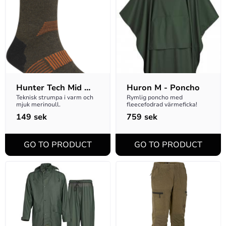
Hunter Tech Mid 
Huron M - Poncho
Strumpa - Svart
Teknisk strumpa i varm och 
Rymlig poncho med 
mjuk merinoull.
fleecefodrad värmeficka!
149
sek
759
sek