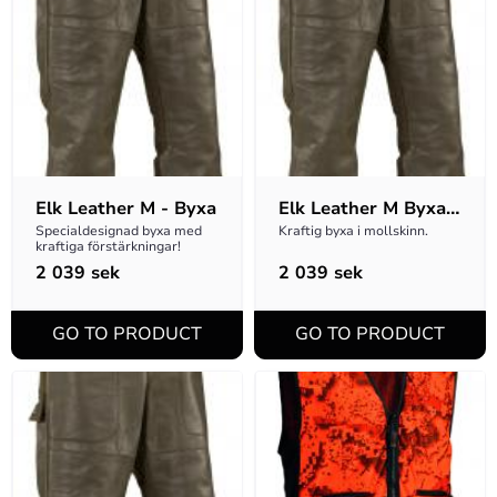
Elk Leather M - Byxa
Elk Leather M Byxa 
- D-storlek
Specialdesignad byxa med 
Kraftig byxa i mollskinn.
kraftiga förstärkningar!
2 039
sek
2 039
sek