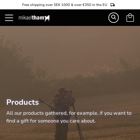
Free shipping over SEK 1000 & over €350 in the EU
Basket
Menu
Products
All our products gathered, for example, if you want to 
find a gift for someone you care about.