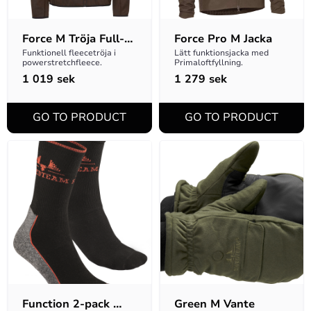
Force M Tröja Full-
Force Pro M Jacka
zip
Funktionell fleecetröja i 
Lätt funktionsjacka med 
powerstretchfleece.
Primaloftfyllning.
1 019
sek
1 279
sek
Function 2-pack 
Green M Vante