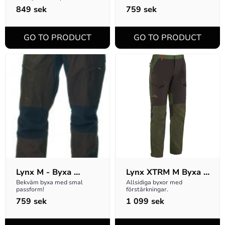
849
sek
759
sek
Lynx M - Byxa 
Lynx XTRM M Byxa - 
Brown
Grön
Bekväm byxa med smal 
Allsidiga byxor med 
passform!
förstärkningar.
759
sek
1 099
sek