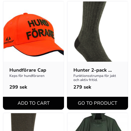
Hundförare Cap
Hunter 2-pack 
Socks Hunting 
Keps för hundföraren
Funktionsstrumpa för jakt 
och aktiv fritid.
Green 46-48
299
sek
279
sek