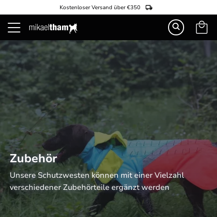
Kostenloser Versand über €350
Warenk
Menü
Zubehör
Unsere Schutzwesten können mit einer Vielzahl 
verschiedener Zubehörteile ergänzt werden