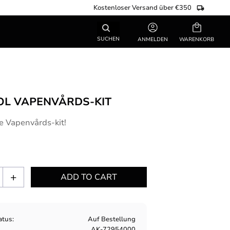
Kostenloser Versand über €350
Warenkorb
SUCHEN
ANMELDEN
OL VAPENVÅRDS-KIT
e Vapenvårds-kit!
+
atus
Auf Bestellung
AK-72954000