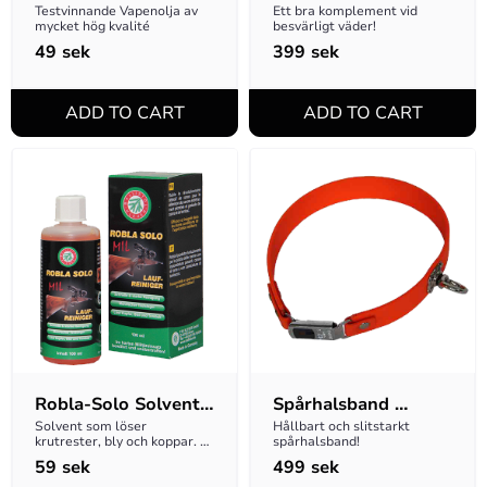
ml
Testvinnande Vapenolja av 
Ett bra komplement vid 
mycket hög kvalité
besvärligt väder!
49
sek
399
sek
Robla-Solo Solvent, 
Spårhalsband 
65ml
Biothane
Solvent som löser 
Hållbart och slitstarkt 
krutrester, bly och koppar. 
spårhalsband!
Testvinnare
59
sek
499
sek