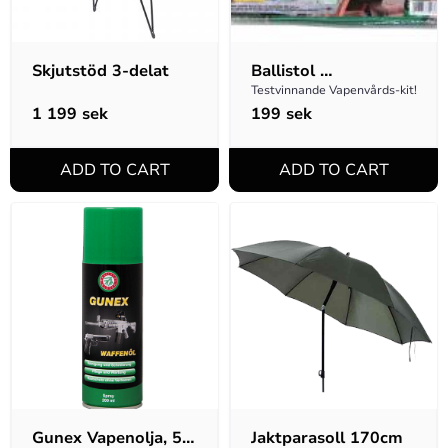
Skjutstöd 3-delat
Ballistol 
Vapenvårds-kit
Testvinnande Vapenvårds-kit!
1 199
sek
199
sek
Gunex Vapenolja, 50 
Jaktparasoll 170cm