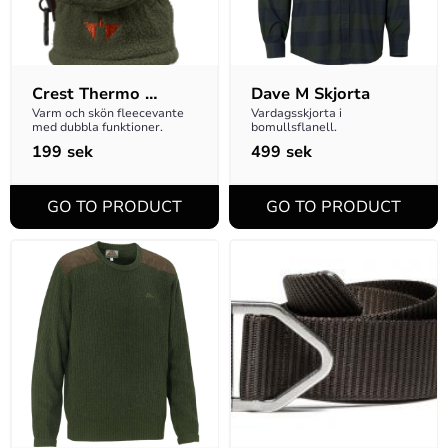
Crest Thermo 
Dave M Skjorta
Gloves Black XL
Varm och skön fleecevante 
Vardagsskjorta i 
med dubbla funktioner.
bomullsflanell.
199
sek
499
sek