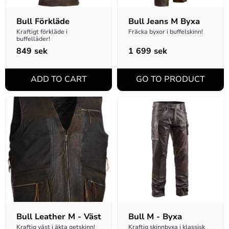
Bull Förkläde
Bull Jeans M Byxa
Kraftigt förkläde i 
Fräcka byxor i buffelskinn!
buffelläder!
849
sek
1 699
sek
Bull Leather M - Väst
Bull M - Byxa
Kraftig väst i äkta getskinn!
Kraftig skinnbyxa i klassisk 