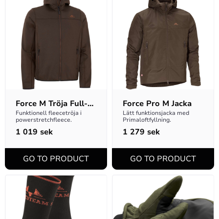
Force M Tröja Full-
Force Pro M Jacka
zip
Funktionell fleecetröja i 
Lätt funktionsjacka med 
powerstretchfleece.
Primaloftfyllning.
1 019
sek
1 279
sek