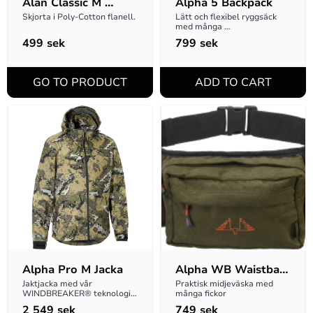
Alan Classic M 
Alpha 5 Backpack
Skjorta
Skjorta i Poly-Cotton flanell.
Lätt och flexibel ryggsäck 
med många 
användningsområden
499
sek
799
sek
Alpha Pro M Jacka
Alpha WB Waistbag 
DESOLVE® Fire
Jaktjacka med vår 
Praktisk midjeväska med 
WINDBREAKER® teknologi. 
många fickor
Tyget är vind- och 
2 549
sek
749
sek
vattentätt, sömmarna är ej 