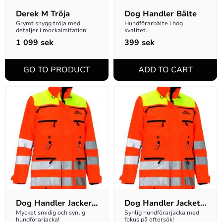
Derek M Tröja
Dog Handler Bälte
Grymt snygg tröja med 
Hundförarbälte i hög 
detaljer i mockaimitation!
kvalitet.
1 099
sek
399
sek
Dog Handler Jacker 
Dog Handler Jacket 
Nicco W
Nicco M
Mycket smidig och synlig 
Synlig hundförarjacka med 
hundförarjacka!
fokus på eftersök!