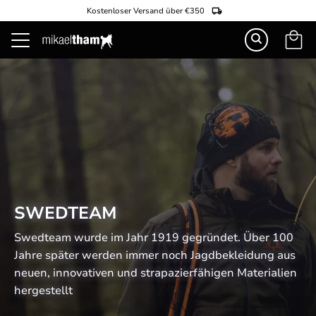
Kostenloser Versand über €350
Warenk
Menü
SWEDTEAM
Swedteam wurde im Jahr 1919 gegründet. Über 100 
Jahre später werden immer noch Jagdbekleidung aus 
neuen, innovativen und strapazierfähigen Materialien 
hergestellt