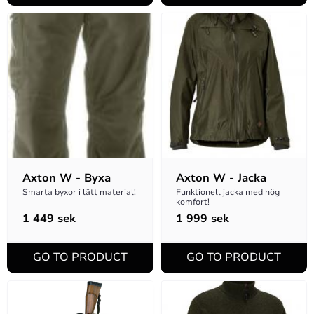
Axton W - Byxa
Axton W - Jacka
Smarta byxor i lätt material!
Funktionell jacka med hög 
komfort!
1 449
sek
1 999
sek