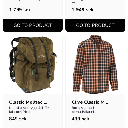
stil!
1 799
sek
1 949
sek
Classic Molltec 
Clive Classic M 
Ryggsäck
Skjorta
Klassisk stolryggsäck för 
Rutig skjorta i 
jakt och fritid.
bomullsflanell.
849
sek
499
sek