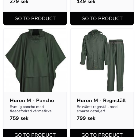
279
sek
149
sek
Huron M - Poncho
Huron M - Regnställ
Rymlig poncho med 
Bekvämt regnställ med 
fleecefodrad värmeficka!
smarta detaljer!
759
sek
799
sek