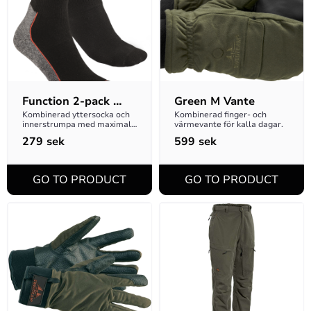
Function 2-pack 
Green M Vante
Socks Black 43-45
Kombinerad yttersocka och 
Kombinerad finger- och 
innerstrumpa med maximal 
värmevante för kalla dagar.
komfort.
279
sek
599
sek