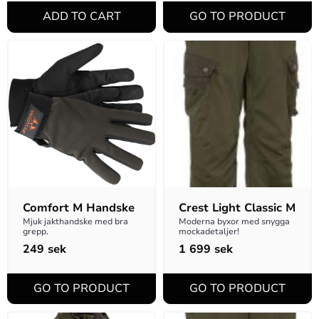
Comfort M Handske
Crest Light Classic M
Mjuk jakthandske med bra 
Moderna byxor med snygga 
grepp.
mockadetaljer!
249
sek
1 699
sek