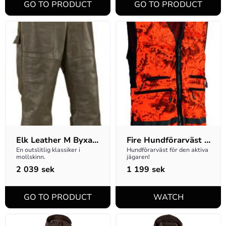
Elk Leather M Byxa 
Fire Hundförarväst 
- Lång modell
M - DESOLVE Fire
En outslitlig klassiker i 
Hundförarväst för den aktiva 
mollskinn.
jägaren!
2 039
sek
1 199
sek