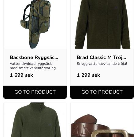
Backbone Ryggsäck 
Brad Classic M Tröja 
-  DESOLVE Veil
Full-zip - Brun
Vattenskyddad ryggsäck 
Snygg vattenavvisande tröja!
med smart vapenförvaring.
1 699
sek
1 299
sek