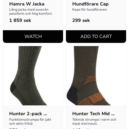
Hamra W Jacka
Hundförare Cap
Lång jacka med suverän 
Keps för hundföraren
passform och hög komfort.
1 859
sek
299
sek
Hunter 2-pack 
Hunter Tech Mid 
Socks Hunting 
Strumpa - Svart
Funktionsstrumpa för jakt 
Teknisk strumpa i varm och 
och aktiv fritid.
mjuk merinoull.
Green 46-48