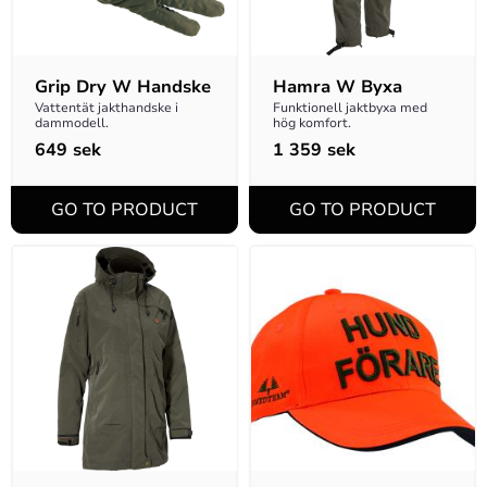
Grip Dry W Handske
Hamra W Byxa
Vattentät jakthandske i 
Funktionell jaktbyxa med 
dammodell.
hög komfort.
649
sek
1 359
sek