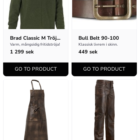
Brad Classic M Tröja 
Bull Belt 90-100
Full-zip - Grön
Varm, mångsidig fritidströja!
Klassisk livrem i skinn.
1 299
sek
449
sek