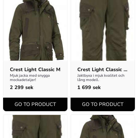
Crest Light Classic M
Crest Light Classic 
M D-size Byxa
Mjuk jacka med snygga 
Jaktbyxa i mjuk kvalitet och 
mockadetaljer!
lång modell.
2 299
sek
1 699
sek