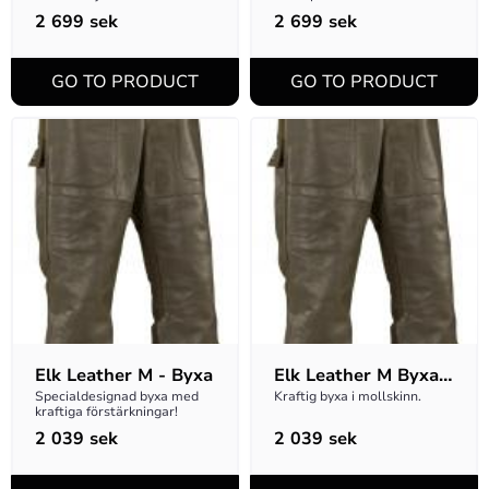
2 699
sek
2 699
sek
Elk Leather M - Byxa
Elk Leather M Byxa 
- D-storlek
Specialdesignad byxa med 
Kraftig byxa i mollskinn.
kraftiga förstärkningar!
2 039
sek
2 039
sek