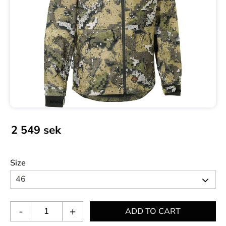
2 549
sek
Size
-
+