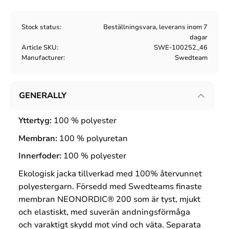
Stock status
Beställningsvara, leverans inom 7
dagar
Article SKU
SWE-100252_46
Manufacturer
Swedteam
GENERALLY
Yttertyg:
100 %
polyester
Membran:
100 %
polyuretan
Innerfoder:
100 %
polyester
Ekologisk jacka tillverkad med 100% återvunnet
polyestergarn. Försedd med Swedteams finaste
membran NEONORDIC® 200 som är t
yst, mjukt
och elastiskt, med suverän andningsförmåga
och varaktigt skydd mot vind och väta.
Separata