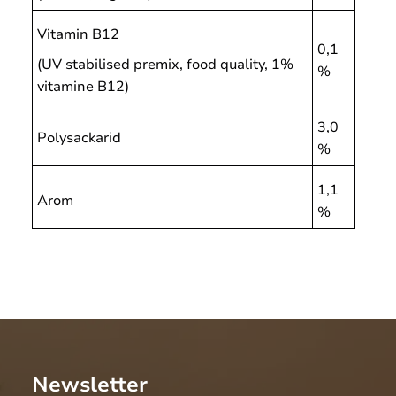
Vitamin B12
0,1
(UV stabilised premix, food quality, 1%
%
vitamine B12)
3,0
Polysackarid
%
1,1
Arom
%
Newsletter