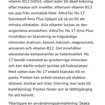
vitamin B12 tillfört, vilket leder till ökad bökning
efter maskar och insekter, eftersom vitamin B12
tas upp från animalisk föda. AttraTec No 17
Salzdepot Anis Plus hjälper på så vis till att
minska viltskador. Alla viltarter lockas av den
angenäma anisdoften. AttraTec No 17 Anis Plus
innehåller en blandning av högvärdiga
mineraler (natrium, kalium, kalcium, magnesium),
anisarom och vitamin B12. Det innehåller
uteslutande komponenter av foderkvalitet. No
17 består medvetet av grovkorniga mineraler
och kan därför enkelt spridas på foderplatser.
Med vatten kan No 17 enkelt blandas till en
pasta. Pastan kan enkelt smetas på stubbar,
dödved, stockar och träd. (Varning: kan leda till
barkfällning). Pastan fäster och är lättillgänglig
för allt klövvilt.
Ytterligare en användningsanmärkning: Skaka