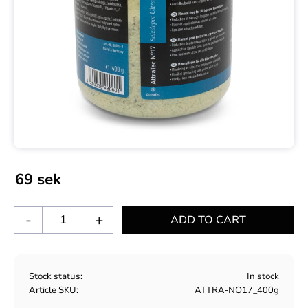
69
sek
-
+
Stock status
In stock
Article SKU
ATTRA-NO17_400g