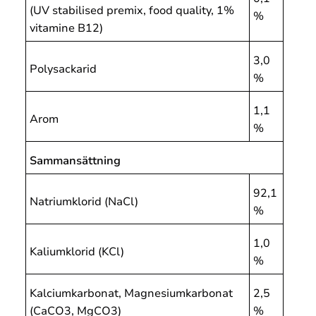
(UV stabilised premix, food quality, 1%
%
vitamine B12)
3,0
Polysackarid
%
1,1
Arom
%
Sammansättning
92,1
Natriumklorid (NaCl)
%
1,0
Kaliumklorid (KCl)
%
Kalciumkarbonat, Magnesiumkarbonat
2,5
(CaCO3, MgCO3)
%