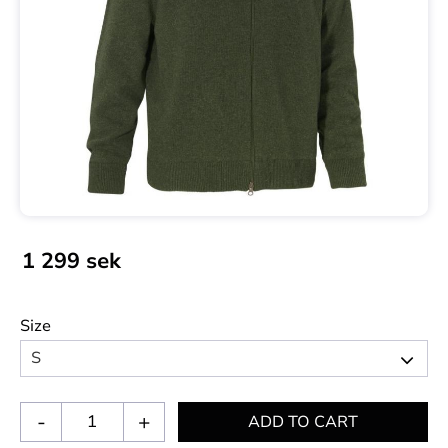
1 299
sek
Size
-
+