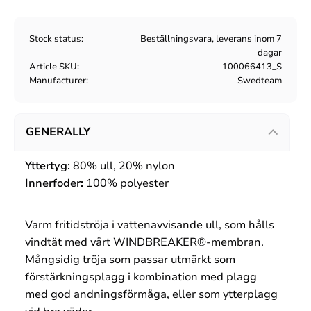
Stock status
Beställningsvara, leverans inom 7
dagar
Article SKU
100066413_S
Manufacturer
Swedteam
GENERALLY
Yttertyg:
80% ull, 20% nylon
Innerfoder:
100% polyester
Varm fritidströja i vattenavvisande ull, som hålls
vindtät med vårt WINDBREAKER®-membran.
Mångsidig tröja som passar utmärkt som
förstärkningsplagg i kombination med plagg
med god andningsförmåga, eller som ytterplagg