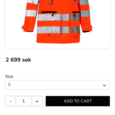
2 699
sek
Size
-
+