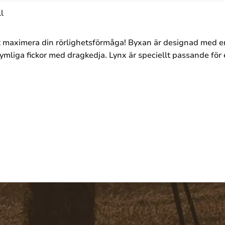
l
tt maximera din rörlighetsförmåga! Byxan är designad med en
mliga fickor med dragkedja. Lynx är speciellt passande för et