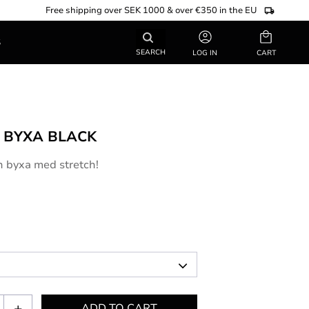
Free shipping over SEK 1000 & over €350 in the EU
Basket
S
SEARCH
LOG IN
- BYXA BLACK
n byxa med stretch!
+