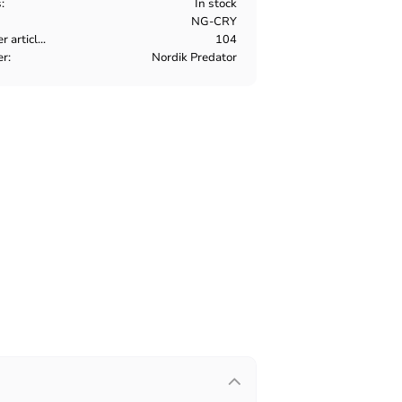
s
In stock
NG-CRY
Manufacturer article no
104
er
Nordik Predator