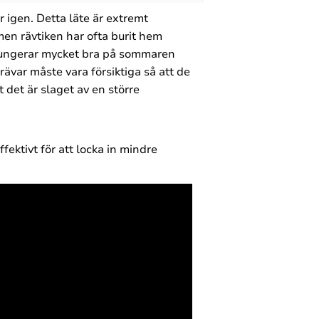
r igen. Detta läte är extremt
 men rävtiken har ofta burit hem
h fungerar mycket bra på sommaren
rävar måste vara försiktiga så att de
t det är slaget av en större
ektivt för att locka in mindre