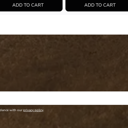
rdance with our
privacy policy
.