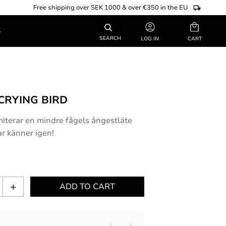
Free shipping over SEK 1000 & over €350 in the EU
Basket
S
SEARCH
LOG IN
CRYING BIRD
iterar en mindre fågels ångestläte
ar känner igen!
+