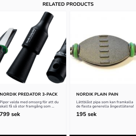
RELATED PRODUCTS
NORDIK PREDATOR 3-PACK
NORDIK PLAIN PAIN
Pipor valda med omsorg för att du 
Lättblåst pipa som kan framkalla 
skall få så stor framgång som 
de flesta generella ångestlätena!
möjligt med ditt rävlock!
799
sek
195
sek