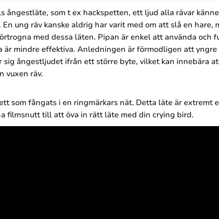
 ångestläte, som t ex hackspetten, ett ljud alla rävar känne
ar. En ung räv kanske aldrig har varit med om att slå en hare,
älförtrogna med dessa läten. Pipan är enkel att använda oc
a är mindre effektiva. Anledningen är förmodligen att yngre 
r sig ångestljudet ifrån ett större byte, vilket kan innebära at
n vuxen räv.
t som fångats i en ringmärkars nät. Detta läte är extremt eff
ilmsnutt till att öva in rätt läte med din crying bird.