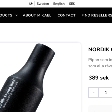
Sweden
English
SEK
DUCTS
ABOUT MIKAEL
CONTACT
FIND RESELLER
NORDIK 
Pipan som im
som alla räv
389
sek
-