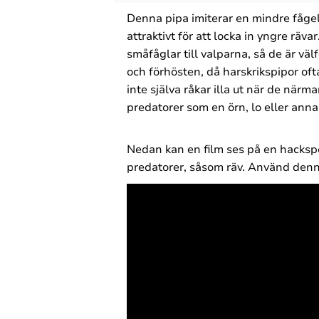
Denna pipa imiterar en mindre fågels
attraktivt för att locka in yngre räv
småfåglar till valparna, så de är v
och förhösten, då harskrikspipor oft
inte själva råkar illa ut när de närma
predatorer som en örn, lo eller anna
Nedan kan en film ses på en hackspet
predatorer, såsom räv. Använd denna f