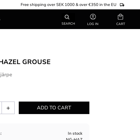
Free shipping over SEK 1000 & over €350 in the EU
Basket
S
SEARCH
LOG IN
HAZEL GROUSE
 järpe
+
s
In stock
NG-HAZ