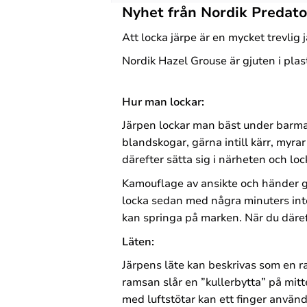
Nyhet från Nordik Predato
Att locka järpe är en mycket trevlig 
Nordik Hazel Grouse är gjuten i plas
Hur man lockar:
Järpen lockar man bäst under barmark
blandskogar, gärna intill kärr, myrar
därefter sätta sig i närheten och loc
Kamouflage av ansikte och händer ger
locka sedan med några minuters inte
kan springa på marken. När du däref
Läten:
Järpens läte kan beskrivas som en rams
ramsan slår en ”kullerbytta” på mitt
med luftstötar kan ett finger använd