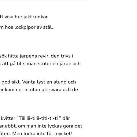
t visa hur jakt funkar.
m hos lockpipor av stål.
 hitta järpens revir, den trivs i
 att gå tills man stöter en järpe och
 god sikt. Vänta tyst en stund och
ar kommer in utan att svara och de
 ”Tiiiiiii-tiiii-titi-ti-ti ” där
h snabbt, om man inte lyckas göra det
läten. Men locka inte för mycket!