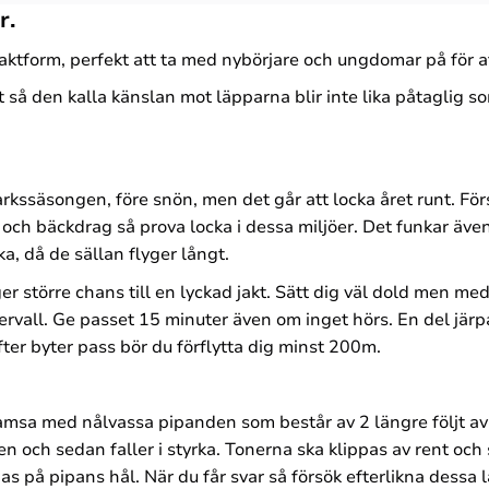
r.
jaktform, perfekt att ta med nybörjare och ungdomar på för at
t så den kalla känslan mot läpparna blir inte lika påtaglig so
ssäsongen, före snön, men det går att locka året runt. Försök
 och bäckdrag så prova locka i dessa miljöer. Det funkar även
ka, då de sällan flyger långt.
 större chans till en lyckad jakt. Sätt dig väl dold men med
rvall. Ge passet 15 minuter även om inget hörs. En del järp
ter byter pass bör du förflytta dig minst 200m.
a med nålvassa pipanden som består av 2 längre följt av kvitter
en och sedan faller i styrka. Tonerna ska klippas av rent oc
as på pipans hål. När du får svar så försök efterlikna dessa 