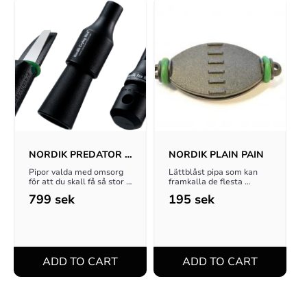
NORDIK PREDATOR 
NORDIK PLAIN PAIN
3-PACK
Pipor valda med omsorg 
Lättblåst pipa som kan 
för att du skall få så stor 
framkalla de flesta 
framgång som möjligt 
generella ångestlätena!
799
sek
195
sek
med ditt rävlock!