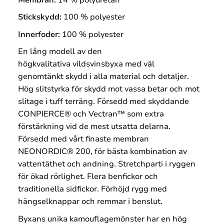
Stickskydd:
100 %
polyester
Innerfoder:
100 %
polyester
En lång modell av den
högkvalitativa vildsvinsbyxa med väl
genomtänkt skydd i alla material och detaljer.
Hög slitstyrka för skydd mot vassa betar och mot
slitage i tuff terräng. Försedd med skyddande
CONPIERCE® och Vectran™ som extra
förstärkning vid de mest utsatta delarna.
Försedd med vårt finaste membran
NEONORDIC® 200, för bästa kombination av
vattentäthet och andning. Stretchparti i ryggen
för ökad rörlighet. Flera benfickor och
traditionella sidfickor. Förhöjd rygg med
hängselknappar och remmar i benslut.
Byxans u
nika kamouflagemönster har en hög