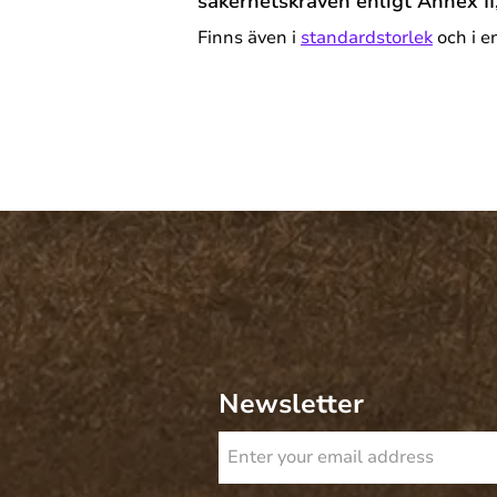
säkerhetskraven enligt Annex II
Finns även i
standardstorlek
och i e
Newsletter