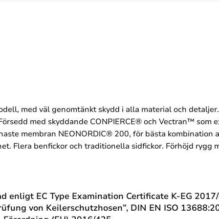
odell, med väl genomtänkt skydd i alla material och detaljer.
ng. Försedd med skyddande CONPIERCE® och Vectran™ som ex
 finaste membran NEONORDIC® 200, för bästa kombination a
ghet. Flera benfickor och traditionella sidfickor. Förhöjd ry
rad enligt EC Type Examination Certificate K-EG 2017
Prüfung von Keilerschutzhosen”, DIN EN ISO 13688:201