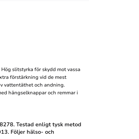
 Hög slitstyrka för skydd mot vassa
tra förstärkning vid de mest
v vattentäthet och andning.
gg med hängselknappar och remmar i
/8278. Testad enligt tysk metod
3. Följer hälso- och