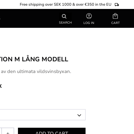
Free shipping over SEK 1000 & over €350 in the EU
Basket
S
SEARCH
LOG IN
ION M LÅNG MODELL
av den ultimata vildsvinsbyxan.
k
+