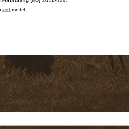
, Förordning (EU) 2016/425.
n
kort
modell.