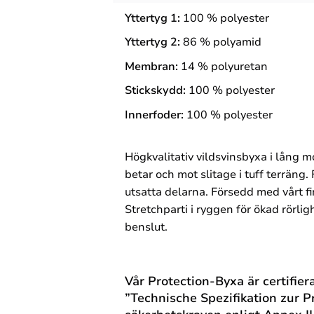
Yttertyg 1:
100 %
polyester
Yttertyg 2:
86 %
polyamid
Membran:
14 %
polyuretan
Stickskydd:
100 %
polyester
Innerfoder:
100 %
polyester
Högkvalitativ vildsvinsbyxa i lång m
betar och mot slitage i tuff terrä
utsatta delarna. Försedd med vårt
Stretchparti i ryggen för ökad rörli
benslut.
Vår Protection-Byxa är certifie
”Technische Spezifikation zur 