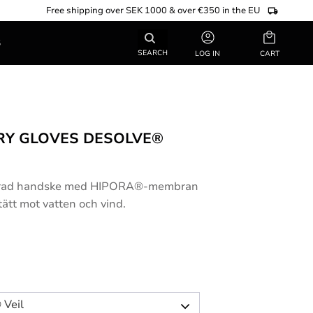
Free shipping over SEK 1000 & over €350 in the EU
Basket
S
SEARCH
LOG IN
RY GLOVES DESOLVE®
odrad handske med HIPORA®-membran
 tätt mot vatten och vind.