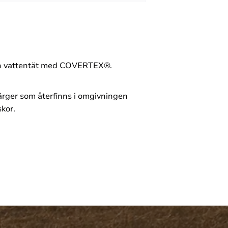
ch vattentät med COVERTEX®.
rger som återfinns i omgivningen
skor.