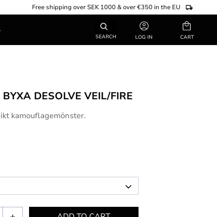
Free shipping over SEK 1000 & over €350 in the EU
Basket
S
SEARCH
LOG IN
R BYXA DESOLVE VEIL/FIRE
nikt kamouflagemönster.
+