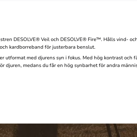
önstren DESOLVE® Veil och DESOLVE® Fire™. Hålls vind- o
 och kardborreband för justerbara benslut.
utformat med djurens syn i fokus. Med hög kontrast och fä
a för djuren, medans du får en hög synbarhet för andra männi