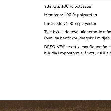
Yttertyg:
100 %
polyester
Membran:
100 %
polyuretan
Innerfoder:
100 %
polyester
Tyst byxa i de revolutionerande m
Rymliga benfickor, dragsko i midjan
DESOLVE® är ett kamouflagemönster 
blir din kroppsform svår att urskilj