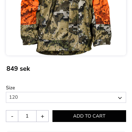
849
sek
Size
-
+