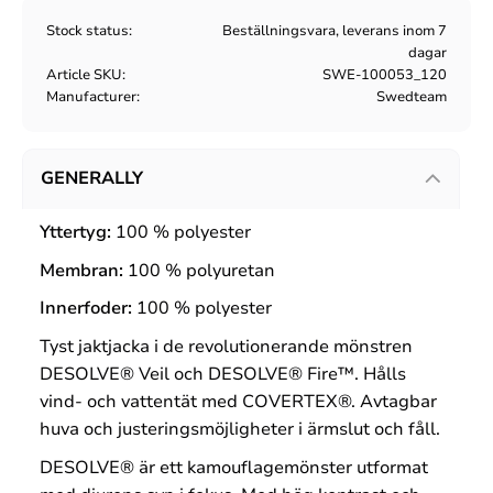
Stock status
Beställningsvara, leverans inom 7
dagar
Article SKU
SWE-100053_120
Manufacturer
Swedteam
GENERALLY
Yttertyg:
100 % polyester
Membran:
100 % polyuretan
Innerfoder:
100 % polyester
Tyst jaktjacka i de revolutionerande mönstren
DESOLVE® Veil och DESOLVE® Fire™. Hålls
vind- och vattentät med COVERTEX®. Avtagbar
huva och justeringsmöjligheter i ärmslut och fåll.
DESOLVE® är ett kamouflagemönster utformat