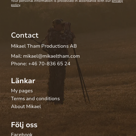
Your personal information is processed in accordance with our
privacy
policy
.
Contact
Mikael Tham Productions AB
Mail:
mikael@mikaeltham.com
Phone:
+46 70-836 65 24
Länkar
My pages
Terms and conditions
About Mikael
Följ oss
Facebook