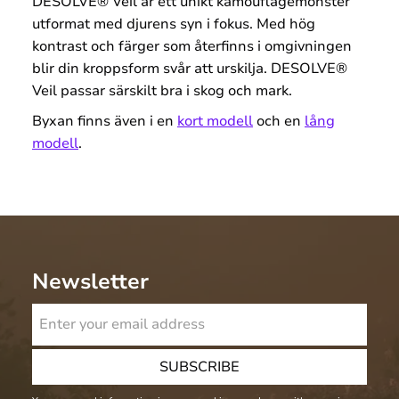
DESOLVE® Veil är ett u
nikt kamouflagemönster
utformat med djurens syn i fokus. Med hög
kontrast och färger som återfinns i omgivningen
blir din kroppsform svår att urskilja. DESOLVE®
Veil passar särskilt bra i skog och mark.
Byxan finns även i en
kort modell
och en
lång
modell
.
Newsletter
SUBSCRIBE