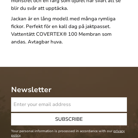
mönstret och en färg som djuret har svårt att se
blir du svår att upptäcka.
Jackan är en lång modell med många rymliga
fickor. Perfekt för en kall dag på jaktpasset.
Vattentätt COVERTEX® 100 Membran som
andas. Avtagbar huva.
Newsletter
SUBSCRIBE
Your personal information is processed in accordance with our
privacy
policy
.