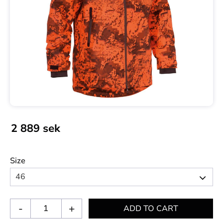
2 889
sek
Size
-
+