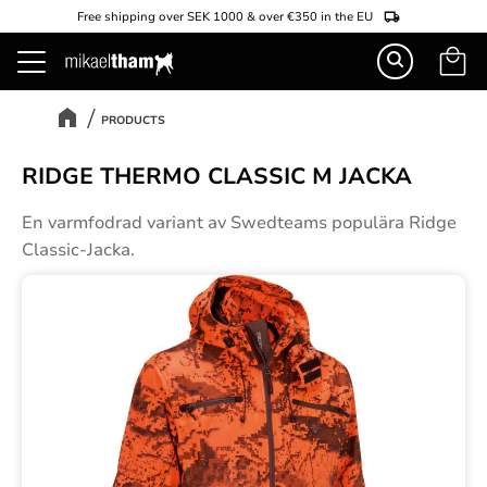
Free shipping over SEK 1000 & over €350 in the EU
Basket
Menu
PRODUCTS
RIDGE THERMO CLASSIC M JACKA
En varmfodrad variant av Swedteams populära Ridge
Classic-Jacka.