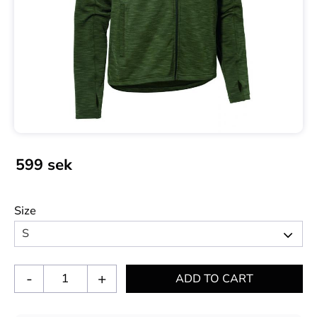
599
sek
Size
-
+