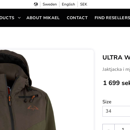
Sweden
English
SEK
DUCTS
ABOUT MIKAEL
CONTACT
FIND RESELLER
ULTRA W
Jaktjacka i m
1 699
se
Size
-