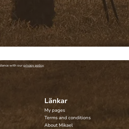
rdance with our
privacy policy
.
Länkar
My pages
Terms and conditions
About Mikael