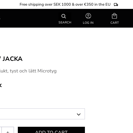
Free shipping over SEK 1000 & over €350 in the EU
Basket
S
SEARCH
LOG IN
 JACKA
jukt, tyst och lätt Microtyg
k
+