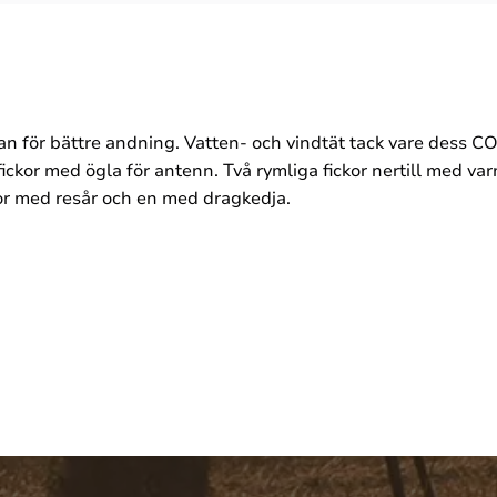
idan för bättre andning. Vatten- och vindtät tack vare de
ckor med ögla för antenn. Två rymliga fickor nertill med var
kor med resår och en med dragkedja.