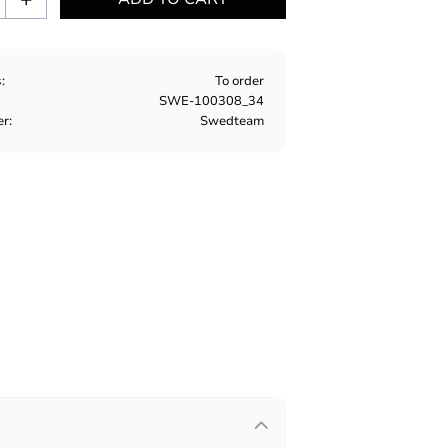
s
To order
SWE-100308_34
er
Swedteam