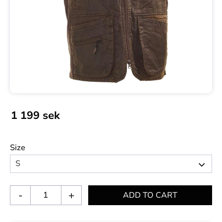
1 199
sek
Size
-
+