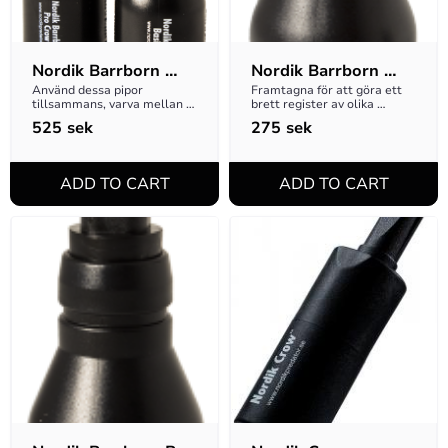
Nordik Barrborn 
Nordik Barrborn 
Crow 2-pack
Basic Crow
Använd dessa pipor 
Framtagna för att göra ett 
tillsammans, varva mellan 
brett register av olika 
dem för att skapa duon av 
lockljud för kråkfågel! Lätt 
525
sek
275
sek
läten!
och smidigt format!