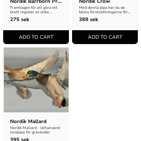
Nordik Barrborn Pro 
Nordik Crow
Crow
Framtagen för att göra ett 
Med denna pipa har du de 
brett register av olika 
bästa förutsättningarna för 
lockljud för kråkfågel!
att lyckas med din jakt!
275
sek
389
sek
Nordik Mallard
Nordik Mallard - lättanvänd 
lockpipa för gräsänder
395
sek