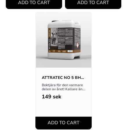
ATTRATEC NO 5 BHT 
PUR 3KG
Boktjära för den varmare 
delen av året! Kallare än 
+5 grader så 
149
sek
rekommenderar vi 
Attratec No4