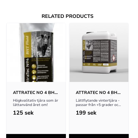
RELATED PRODUCTS
ATTRATEC NO 4 BHT 
ATTRATEC NO 4 BHT 
 FLUID VINTERTJÄRA 
FLUID VINTERTJÄRA 
Högkvalitativ tjära som är 
Lättflytande vintertjära - 
1KG
3KG
lättanvänd året om!
passar från +5 grader och 
kallare. Minimalt med 
125
sek
199
sek
spill!