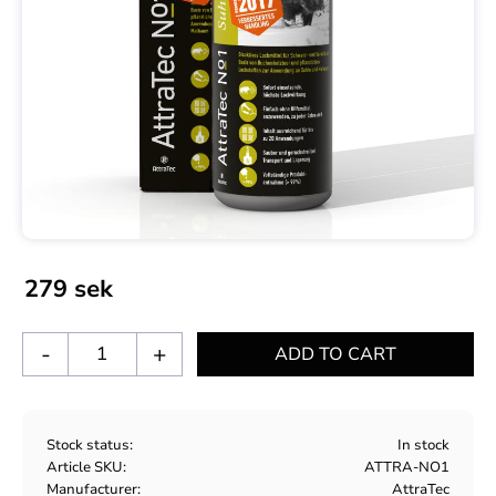
279
sek
-
+
Stock status
In stock
Article SKU
ATTRA-NO1
Manufacturer
AttraTec