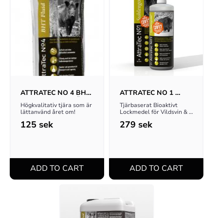
ATTRATEC NO 4 BHT 
ATTRATEC NO 1 
 FLUID VINTERTJÄRA 
SUHLENGOLD 
Högkvalitativ tjära som är 
Tjärbaserat Bioaktivt 
1KG
VERSION 2017
lättanvänd året om!
Lockmedel för Vildsvin & 
Hjortvilt
125
sek
279
sek