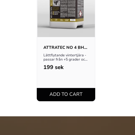
ATTRATEC NO 4 BHT 
FLUID VINTERTJÄRA 
Lättflytande vintertjära - 
3KG
passar från +5 grader och 
kallare. Minimalt med 
199
sek
spill!