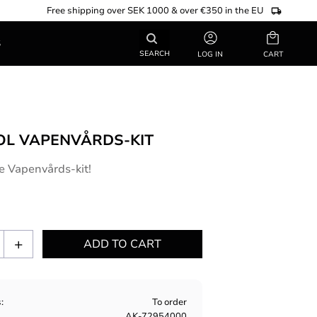
Free shipping over SEK 1000 & over €350 in the EU
Basket
S
SEARCH
LOG IN
OL VAPENVÅRDS-KIT
e Vapenvårds-kit!
+
s
To order
AK-72954000