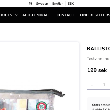
Sweden
English
SEK
DUCTS
ABOUT MIKAEL
CONTACT
FIND RESELLER
BALLIST
Testvinnand
199
sek
-
Stock statu
Article SKU