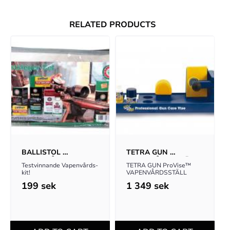
RELATED PRODUCTS
BALLISTOL 
TETRA GUN 
VAPENVÅRDS-KIT
VAPENVÅRDSSTÄLL
Testvinnande Vapenvårds-
TETRA GUN ProVise™ 
kit!
VAPENVÅRDSSTÄLL
199
sek
1 349
sek