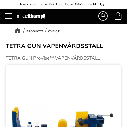
Free shipping over SEK 1000 & over €350 in the EU
Basket
Menu
PRODUCTS
ÖVRIGT
TETRA GUN VAPENVÅRDSSTÄLL
TETRA GUN ProVise™ VAPENVÅRDSSTÄLL