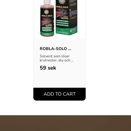
ROBLA-SOLO 
SOLVENT, 65ML
Solvent som löser 
krutrester, bly och 
koppar. Testvinnare
59
sek