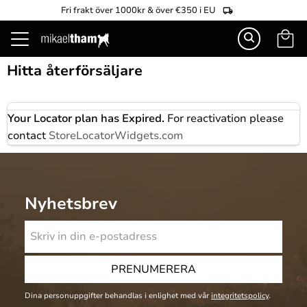
Fri frakt över 1000kr & över €350 i EU
Kundva
Meny
Hitta återförsäljare
Your Locator plan has Expired.
For reactivation please
contact
StoreLocatorWidgets.com
Nyhetsbrev
PRENUMERERA
Dina personuppgifter behandlas i enlighet med vår
integritetspolicy
.